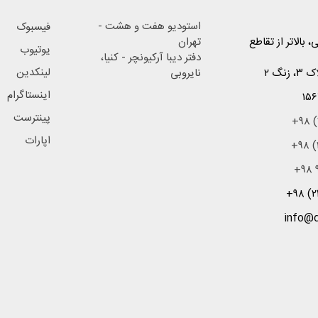
استودیو هفت و هشت -
فیسبوک
 بالاتر از تقاطع
تهران
یوتیوب
دفتر دیبا آرکیونچر - کنیا،
لینکدین
نگ ۲
نایروبی
اینستاگرام
۱۵۶
پینترست
+۹۸ (
اپارات
+۹۸ (
+۹۸ ۹
+۹۸ (۲
info@