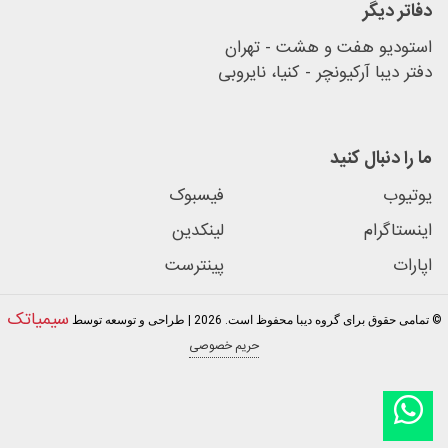
دفاتر دیگر
استودیو هفت و هشت - تهران
دفتر دیبا آرکیونچر - کنیا، نایروبی
ما را دنبال کنید
یوتیوب
فیسبوک
اینستاگرام
لینکدین
اپارات
پینترست
سیمیاتک
© تمامی حقوق برای گروه دیبا محفوظ است. 2026 | طراحی و توسعه توسط
حریم خصوصی