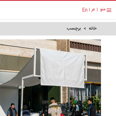
منو
عر
En
|
|
خانه
برچسب