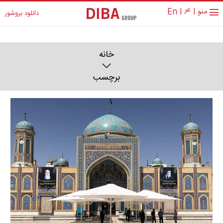
عر
منو
|
|
En
دانلود بروشور
خانه
برچسب