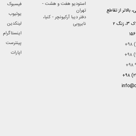
استودیو هفت و هشت -
فیسبوک
 بالاتر از تقاطع
تهران
یوتیوب
دفتر دیبا آرکیونچر - کنیا،
لینکدین
نگ ۲
نایروبی
اینستاگرام
۱۵۶
پینترست
+۹۸ (
اپارات
+۹۸ (
+۹۸ ۹
+۹۸ (۲
info@