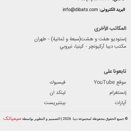
البرید الکترونی:
info@dibats.com
المکاتب الأخرى
إستودیو هفت و هشت(سبعة و ثمانية) - طهران
مكتب دیبا آرکیونچر - كينيا، نيروبي
تابعونا علی
موقع YouTube
فيسبوك
إنستغرام
لینکد ان
آپارات
بينتيريست
سیمیاتک
© جميع الحقوق محفوظة لمجموعة ديبا. 2026 | التصميم و التطوير بواسطة