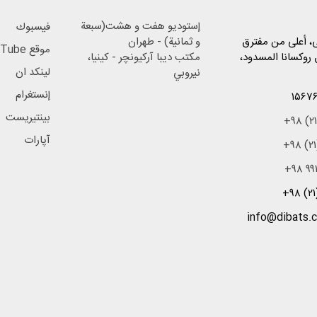
إستودیو هفت و هشت(سبعة
فيسبوك
، أعلی من مفترق
و ثمانية) - طهران
موقع YouTube
روکسانا المسدود،
مكتب دیبا آرکیونچر - كينيا،
لینکد ان
نيروبي
إنستغرام
۱۵۶۷۶
بينتيريست
+۹۸ (۲
آپارات
+۹۸ (۲
+۹۸ ۹۹۱
+۹۸ (۲۱
info@dibats.