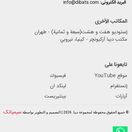
البرید الکترونی:
info@dibats.com
المکاتب الأخرى
إستودیو هفت و هشت(سبعة و ثمانية) - طهران
مكتب دیبا آرکیونچر - كينيا، نيروبي
تابعونا علی
موقع YouTube
فيسبوك
إنستغرام
لینکد ان
آپارات
بينتيريست
سیمیاتک
© جميع الحقوق محفوظة لمجموعة ديبا. 2026 | التصميم و التطوير بواسطة