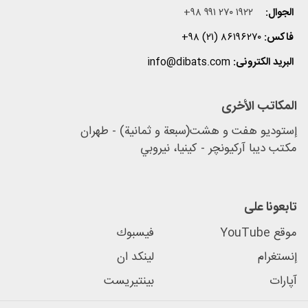
الجوال:
+۹۸ ۹۹۱ ۲۷۰ ۱۹۲۲
فاکس:
+۹۸ (۲۱) ۸۶۱۹۶۲۷۰
البرید الکترونی:
info@dibats.com
المکاتب الأخرى
إستودیو هفت و هشت(سبعة و ثمانية) - طهران
مكتب دیبا آرکیونچر - كينيا، نيروبي
تابعونا علی
موقع YouTube
فيسبوك
إنستغرام
لینکد ان
آپارات
بينتيريست