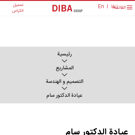
تحمیل
فا
|
En
|
القائمة
الکراس
رئیسیة
المشاریع
التصمیم و الهندسة
عيادة الدكتور سام
عيادة الدكتور سام