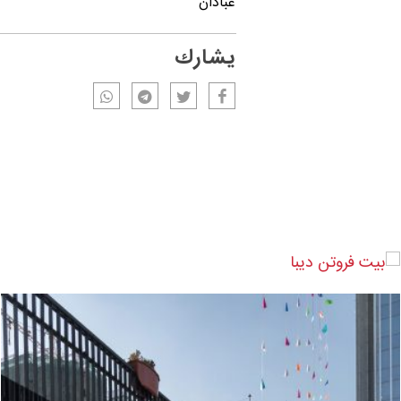
عبادان
يشارك