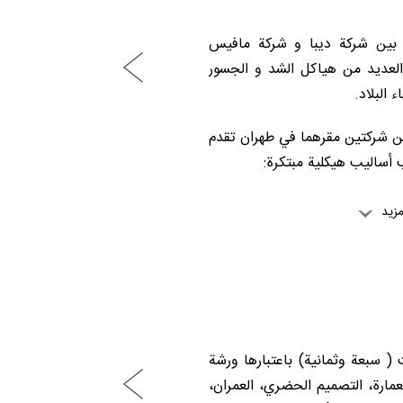
 التعاون بين شركة دیبا و شرکة مافيس
 العديد من هياكل الشد و الجسور
البلاد.
ن شركتين مقرهما في طهران تقدم
أساليب هيكلية مبتكرة:
شارات الهندسية للتصميم
زيد
يم الهياكل الأسمنتیة / الخشبية
سیج)
سبعة وثمانية) باعتبارها ورشة
مارة، التصميم الحضري، العمران،