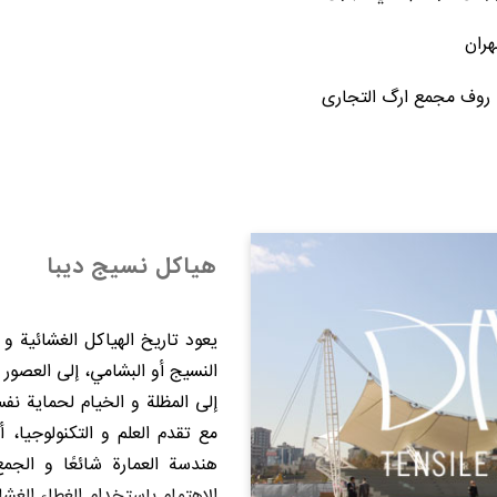
ران
 روف مجمع ارگ التجاری
هیاکل نسیج دیبا
يعود تاريخ الهياكل الغشائية و 
النسیج أو البشامي، إلى العصور 
إلى المظلة و الخيام لحماية نف
مع تقدم العلم و التكنولوجيا،
هندسة العمارة شائعًا و الجم
الإهتمام بإستخدام الغطاء الغش