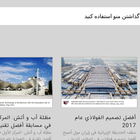
تقليل المسافة بين الفكرة و
متناسبة حسب احتياجات فرق ا
 گذاشتن منو استفاده کنید
العمارة، التصميم الحضري، الع
البناء.
الرؤية
:
أن تصبح المركز الرئيسي للإ
التصميم الحضري، العمران، التص
إذهب إلى هفت و هشت
أفضل تصميم الفولاذي عام
مظلة أب و أتش: المركز
2017
في مسابقة أفضل تقنية
سقف الحديقة الإيرانية فی إیران مول أصبح
مظلة أب و أتش: المركز الأول 
أفضل تصميم فولاذي في المؤتمر الدولي
أفضل تقنية في العمارة عام ۲۰۱۱