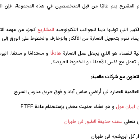
م المقترح يتم غالبًا من قبل المتخصصين في هذه المجموعة، فإن ال
بير التي توليها ديبا للجوانب التكنولوجية
للمشاريع
كجزء من مهمة التصم
قة، نقوم بتحويل العمارة من الأفكار والزخارف والخطوط على الورق إلى
انية للفضاء هو الذي يجعل عمل العمارة
هادفًا
و مستدامًا و ممتعًا. الي
تي تعمل مع نفس الأهداف و الخطوط العريضة.
لتعاون مع شركات عالمية:
العالمية للعمارة في أراضي عباس آباد و فوق طريق مدرس السريع.
و هو غشاء حديث مغطى بإستخدام مادة ETFE.
تي تغطي
سقف حديقة الطيور فی طهران
ر گل ابریشم» في طهران