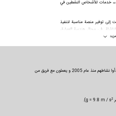
ناء، خدمات للأشخاص النشطين في
و الطاقات المتجددة
لى توفير منصة مناسبة لتنفيذ
 الناشئة في مجال هندسة العمارة،
تصميم الصناعي و صناعة البناء و
زيد
ى الشباب، تربط العالم الأكاديمي
مجال المهن، تساعد على الإزدهار
 الهدف، تستخدم ورشة عمل هفت و
و تحليل نفق الرياح و تحسين
المجال كمرشدین و في عملية
علي رضا بهزادي (المدیر العام) و ليلى عراقیان (مديرة التصميم و رئيسة مجلس الإدارة) هما مؤسسان شركة ديبا. بدأوا نشاطهم منذ عام 2005 و يعملون مع فريق من
ي مربح، حضرت ورشة عمل هفت و
 الشركات الناشئة کأحد أفراد
ي تشمل دعم ورشة عمل هفت و هشت
.
2
g
).