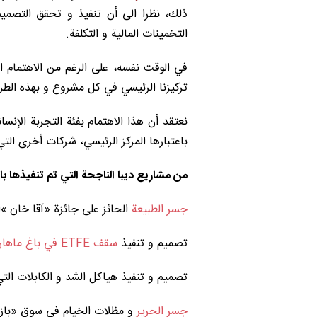
ذلك، نظرا الی أن تنفيذ و تحقق التصمي
التخمینات المالية و التكلفة.
في الوقت نفسه، على الرغم من الاهتمام الك
تركيزنا الرئيسي في كل مشروع و بهذه الطري
نعتقد أن هذا الاهتمام بفئة التجربة الإنس
باعتبارها المرکز الرئيسي، شركات أخرى ال
من مشاريع ديبا الناجحة التي تم تنفيذها با
جسر الطبيعة
الحائز على جائزة «آقا خان »
تصميم و تنفيذ
سقف ETFE في باغ ماهان ایران مول
تصميم و تنفيذ هياكل الشد و الكابلات ال
جسر الحرير
و مظلات الخيام في سوق «بازا